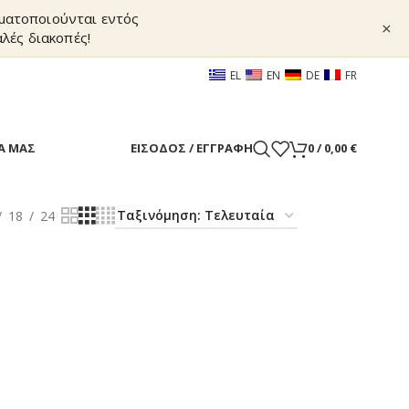
γματοποιούνται εντός
×
λές διακοπές!
EL
EN
DE
FR
Α ΜΑΣ
ΕΊΣΟΔΟΣ / ΕΓΓΡΑΦΉ
0
/
0,00
€
18
24