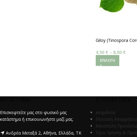
Giloy (Tinospora Cor
4,50
€
–
8,00
€
ΕΠΙΛΟΓΉ
ΚΑΤΑΣΤΗΜΑ
ΕΞΥΠΗΡΕΤΗΣΗ
Επισκεφτείτε μας στο φυσικό μας
Ασφάλεια
κατάστημα ή επικοινωνήστε μαζί μας.
Πολιτική Απορρήτου
Αποστολή Προϊόντ
Όροι Χρήσης & Προ
Ανδρέα Μεταξά 2, Αθήνα, Ελλάδα, ΤΚ