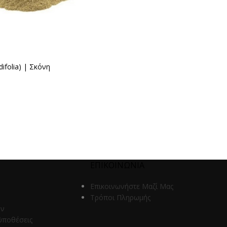
difolia) | Σκόνη
ΕΠΙΚΟΙΝΩΝΙΑ
Επικοινωνήστε Μαζί Μας
Τρόποι Πληρωμής
ων
ϋποθέσεις