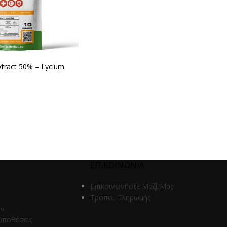
xtract 50% – Lycium
ΕΠΙΚΟΙΝΩΝΙΑ
Επικοινωνήστε Μαζί Μας
Τρόποι Πληρωμής
ων
ϋποθέσεις