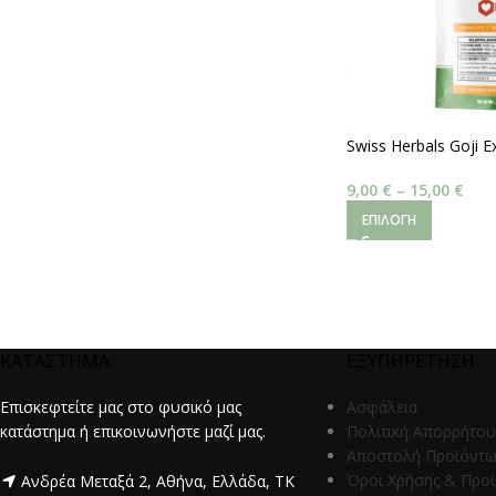
Swiss Herbals Goji E
Barbarum
9,00
€
–
15,00
€
ΕΠΙΛΟΓΉ
ΚΑΤΑΣΤΗΜΑ
ΕΞΥΠΗΡΕΤΗΣΗ
Επισκεφτείτε μας στο φυσικό μας
Ασφάλεια
κατάστημα ή επικοινωνήστε μαζί μας.
Πολιτική Απορρήτου
Αποστολή Προϊόντ
Όροι Χρήσης & Προ
Ανδρέα Μεταξά 2, Αθήνα, Ελλάδα, ΤΚ