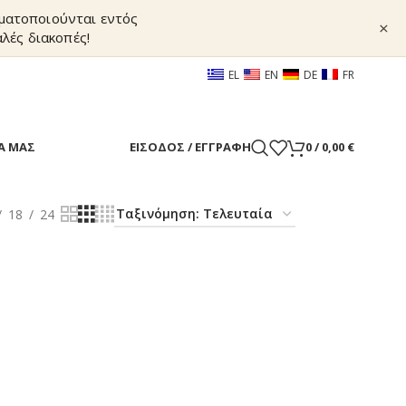
γματοποιούνται εντός
×
λές διακοπές!
EL
EN
DE
FR
Α ΜΑΣ
ΕΊΣΟΔΟΣ / ΕΓΓΡΑΦΉ
0
/
0,00
€
18
24