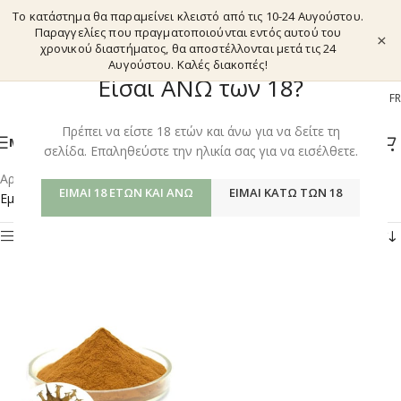
Το κατάστημα θα παραμείνει κλειστό από τις 10-24 Αυγούστου.
Παραγγελίες που πραγματοποιούνται εντός αυτού του
×
χρονικού διαστήματος, θα αποστέλλονται μετά τις 24
Αυγούστου. Καλές διακοπές!
Είσαι ΑΝΩ των 18?
EL
EN
DE
FR
Πρέπει να είστε 18 ετών και άνω για να δείτε τη
ΜΕΝΟΎ
σελίδα. Επαληθεύστε την ηλικία σας για να εισέλθετε.
Αρχική σελίδα
/
Shop
/
Προϊόντα με ετικέτα “HARPAGOSIDE”
ΕΊΜΑΙ 18 ΕΤΏΝ ΚΑΙ ΆΝΩ
ΕΊΜΑΙ ΚΆΤΩ ΤΩΝ 18
Εμφάνιση του μοναδικού αποτελέσματος
Φίλτρα