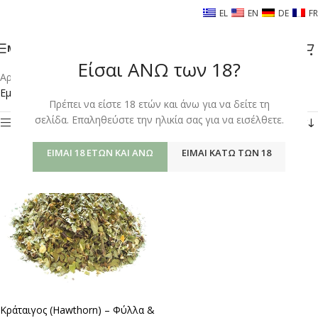
EL
EN
DE
FR
ΜΕΝΟΎ
Είσαι ΑΝΩ των 18?
Αρχική σελίδα
/
Shop
/
Προϊόντα με ετικέτα “HAWTHORN”
Εμφάνιση του μοναδικού αποτελέσματος
Πρέπει να είστε 18 ετών και άνω για να δείτε τη
σελίδα. Επαληθεύστε την ηλικία σας για να εισέλθετε.
Φίλτρα
ΕΊΜΑΙ 18 ΕΤΏΝ ΚΑΙ ΆΝΩ
ΕΊΜΑΙ ΚΆΤΩ ΤΩΝ 18
Κράταιγος (Hawthorn) – Φύλλα &