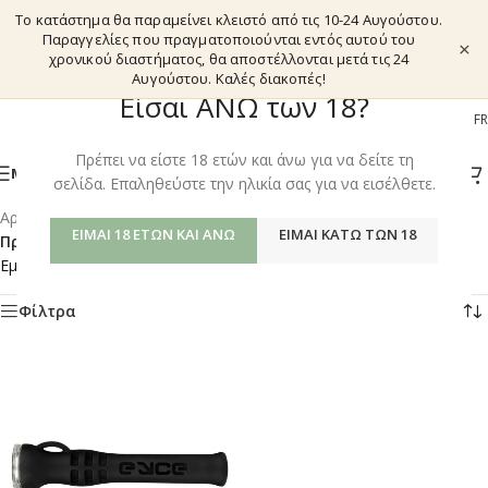
Το κατάστημα θα παραμείνει κλειστό από τις 10-24 Αυγούστου.
Παραγγελίες που πραγματοποιούνται εντός αυτού του
×
χρονικού διαστήματος, θα αποστέλλονται μετά τις 24
Αυγούστου. Καλές διακοπές!
Είσαι ΑΝΩ των 18?
EL
EN
DE
FR
Πρέπει να είστε 18 ετών και άνω για να δείτε τη
ΜΕΝΟΎ
σελίδα. Επαληθεύστε την ηλικία σας για να εισέλθετε.
Αρχική σελίδα
/
Shop
/
ΕΊΜΑΙ 18 ΕΤΏΝ ΚΑΙ ΆΝΩ
ΕΊΜΑΙ ΚΆΤΩ ΤΩΝ 18
Προϊόντα με ετικέτα “HEADSHOP - SMOKING HERBS”
Εμφάνιση του μοναδικού αποτελέσματος
Φίλτρα