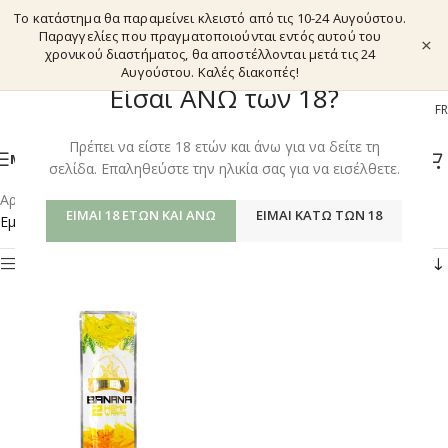
Το κατάστημα θα παραμείνει κλειστό από τις 10-24 Αυγούστου.
Παραγγελίες που πραγματοποιούνται εντός αυτού του
×
χρονικού διαστήματος, θα αποστέλλονται μετά τις 24
Αυγούστου. Καλές διακοπές!
Είσαι ΑΝΩ των 18?
EL
EN
DE
FR
Πρέπει να είστε 18 ετών και άνω για να δείτε τη
ΜΕΝΟΎ
σελίδα. Επαληθεύστε την ηλικία σας για να εισέλθετε.
Αρχική σελίδα
/
Shop
/
Προϊόντα με ετικέτα “HERB RESINS”
ΕΊΜΑΙ 18 ΕΤΏΝ ΚΑΙ ΆΝΩ
ΕΊΜΑΙ ΚΆΤΩ ΤΩΝ 18
Εμφάνιση του μοναδικού αποτελέσματος
Φίλτρα