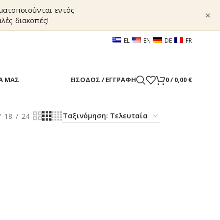
γματοποιούνται εντός
×
λές διακοπές!
EL
EN
DE
FR
Α ΜΑΣ
ΕΊΣΟΔΟΣ / ΕΓΓΡΑΦΉ
0
/
0,00
€
18
24