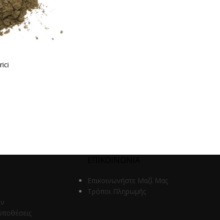
ici
ΕΠΙΚΟΙΝΩΝΙΑ
Επικοινωνήστε Μαζί Μας
Τρόποι Πληρωμής
ων
ϋποθέσεις