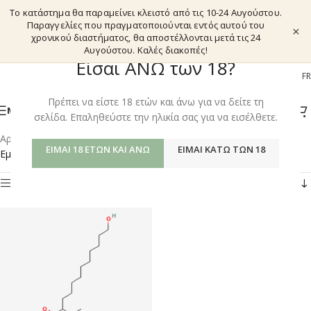
Το κατάστημα θα παραμείνει κλειστό από τις 10-24 Αυγούστου.
Παραγγελίες που πραγματοποιούνται εντός αυτού του
×
χρονικού διαστήματος, θα αποστέλλονται μετά τις 24
Αυγούστου. Καλές διακοπές!
Είσαι ΑΝΩ των 18?
EL
EN
DE
FR
Πρέπει να είστε 18 ετών και άνω για να δείτε τη
ΜΕΝΟΎ
σελίδα. Επαληθεύστε την ηλικία σας για να εισέλθετε.
Αρχική σελίδα
/
Shop
/
Προϊόντα με ετικέτα “Idebenone powder”
ΕΊΜΑΙ 18 ΕΤΏΝ ΚΑΙ ΆΝΩ
ΕΊΜΑΙ ΚΆΤΩ ΤΩΝ 18
Εμφάνιση του μοναδικού αποτελέσματος
Φίλτρα