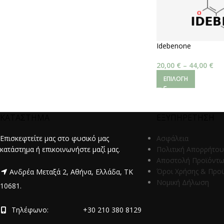
Idebenone
20,00
€
–
44,00
€
ΕΠΙΛΟΓΉ
ΚΑΤΑΣΤΗΜΑ
ΕΞΥΠΗΡΕΤΗΣΗ
Επισκεφτείτε μας στο φυσικό μας
Ασφάλεια
κατάστημα ή επικοινωνήστε μαζί μας.
Πολιτική Απορρήτου
Αποστολή Προϊόντ
Όροι Χρήσης & Προ
Ανδρέα Μεταξά 2, Αθήνα, Ελλάδα, ΤΚ
Νομική Δήλωση
10681.
Τηλέφωνο:
+30 210 380 8129