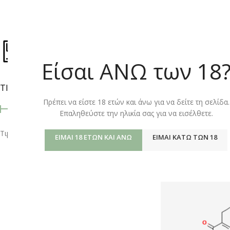
ΚΑΤΆΣΤΗΜ
Είσαι ΑΝΩ των 18
ΤΙΜΉ
Αρχική σελίδα
/
Shop
προβολή
9
12
Πρέπει να είστε 18 ετών και άνω για να δείτε τη σελίδα.
Επαληθεύστε την ηλικία σας για να εισέλθετε.
Τιμή:
20 €
—
50 €
ΦΙΛΤΡΆΡΙΣΜΑ
ΕΊΜΑΙ 18 ΕΤΏΝ ΚΑΙ ΆΝΩ
ΕΊΜΑΙ ΚΆΤΩ ΤΩΝ 18