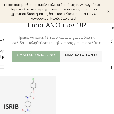
Το κατάστημα θα παραμείνει κλειστό από τις 10-24 Αυγούστου.
Παραγγελίες που πραγματοποιούνται εντός αυτού του
×
χρονικού διαστήματος, θα αποστέλλονται μετά τις 24
Αυγούστου. Καλές διακοπές!
Είσαι ΑΝΩ των 18?
EL
EN
DE
FR
Πρέπει να είστε 18 ετών και άνω για να δείτε τη
ΜΕΝΟΎ
σελίδα. Επαληθεύστε την ηλικία σας για να εισέλθετε.
Αρχική σελίδα
/
Shop
/
Προϊόντα με ετικέτα “ISRIB”
ΕΊΜΑΙ 18 ΕΤΏΝ ΚΑΙ ΆΝΩ
ΕΊΜΑΙ ΚΆΤΩ ΤΩΝ 18
Εμφάνιση του μοναδικού αποτελέσματος
Φίλτρα