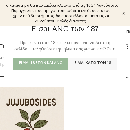
Το κατάστημα θα παραμείνει κλειστό από τις 10-24 Αυγούστου.
Παραγγελίες που πραγματοποιούνται εντός αυτού του
×
χρονικού διαστήματος, θα αποστέλλονται μετά τις 24
Αυγούστου. Καλές διακοπές!
Είσαι ΑΝΩ των 18?
EL
EN
DE
FR
Πρέπει να είστε 18 ετών και άνω για να δείτε τη
ΜΕΝΟΎ
σελίδα. Επαληθεύστε την ηλικία σας για να εισέλθετε.
Αρχική σελίδα
/
Shop
/
Προϊόντα με ετικέτα “JUJUBOSIDES”
ΕΊΜΑΙ 18 ΕΤΏΝ ΚΑΙ ΆΝΩ
ΕΊΜΑΙ ΚΆΤΩ ΤΩΝ 18
Εμφάνιση του μοναδικού αποτελέσματος
Φίλτρα