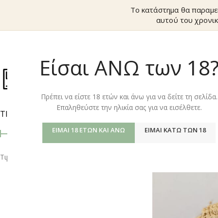
Το κατάστημα θα παραμε
αυτού του χρονικ
Είσαι ΑΝΩ των 18
ΚΑΤΆΣΤΗΜ
Πρέπει να είστε 18 ετών και άνω για να δείτε τη σελίδα.
Επαληθεύστε την ηλικία σας για να εισέλθετε.
ΤΙΜΉ
Αρχική σελίδα
/
Shop
προβολή
9
12
ΕΊΜΑΙ 18 ΕΤΏΝ ΚΑΙ ΆΝΩ
ΕΊΜΑΙ ΚΆΤΩ ΤΩΝ 18
Τιμή:
10 €
—
20 €
ΦΙΛΤΡΆΡΙΣΜΑ