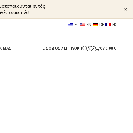
γματοποιούνται εντός
×
λές διακοπές!
EL
EN
DE
FR
Α ΜΑΣ
ΕΊΣΟΔΟΣ / ΕΓΓΡΑΦΉ
0
/
0,00
€