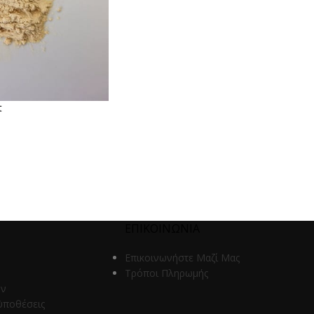
t
ΕΠΙΚΟΙΝΩΝΙΑ
Επικοινωνήστε Μαζί Μας
Τρόποι Πληρωμής
ων
ϋποθέσεις