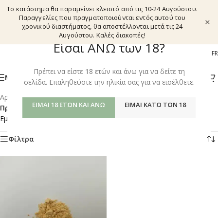
Το κατάστημα θα παραμείνει κλειστό από τις 10-24 Αυγούστου.
Παραγγελίες που πραγματοποιούνται εντός αυτού του
×
χρονικού διαστήματος, θα αποστέλλονται μετά τις 24
Αυγούστου. Καλές διακοπές!
Είσαι ΑΝΩ των 18?
EL
EN
DE
FR
Πρέπει να είστε 18 ετών και άνω για να δείτε τη
ΜΕΝΟΎ
σελίδα. Επαληθεύστε την ηλικία σας για να εισέλθετε.
Αρχική σελίδα
/
Shop
/
ΕΊΜΑΙ 18 ΕΤΏΝ ΚΑΙ ΆΝΩ
ΕΊΜΑΙ ΚΆΤΩ ΤΩΝ 18
Προϊόντα με ετικέτα “KANNA EXTRACT ZEN”
Εμφάνιση του μοναδικού αποτελέσματος
Φίλτρα