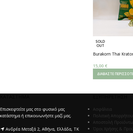
SOLD
OUT
Burakorn Thai Krat
Leaves Freeze Dried
15,00
€
ΔΙΑΒΆΣΤΕ ΠΕΡΙΣΣΌΤ
ΚΑΤΑΣΤΗΜΑ
ΕΞΥΠΗΡΕΤΗΣΗ
Επισκεφτείτε μας στο φυσικό μας
Ασφάλεια
κατάστημα ή επικοινωνήστε μαζί μας.
Πολιτική Απορρήτου
Αποστολή Προϊόντ
Όροι Χρήσης & Προ
Ανδρέα Μεταξά 2, Αθήνα, Ελλάδα, ΤΚ