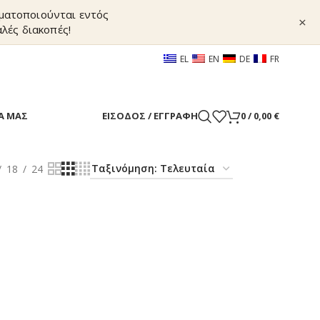
γματοποιούνται εντός
×
λές διακοπές!
EL
EN
DE
FR
Α ΜΑΣ
ΕΊΣΟΔΟΣ / ΕΓΓΡΑΦΉ
0
/
0,00
€
18
24