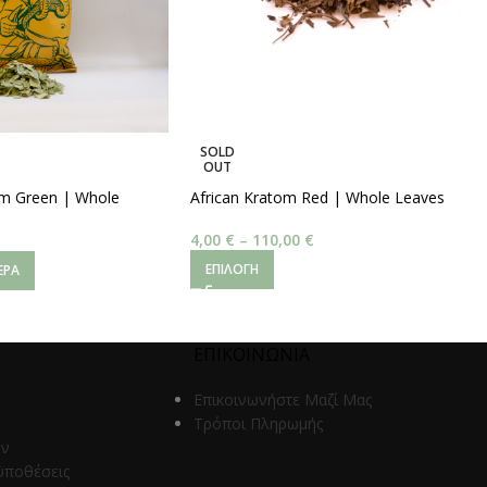
SOLD
OUT
om Green | Whole
African Kratom Red | Whole Leaves
4,00
€
–
110,00
€
ΕΠΙΛΟΓΉ
ΕΡΑ
ΕΠΙΚΟΙΝΩΝΙΑ
Επικοινωνήστε Μαζί Μας
Τρόποι Πληρωμής
ων
ϋποθέσεις