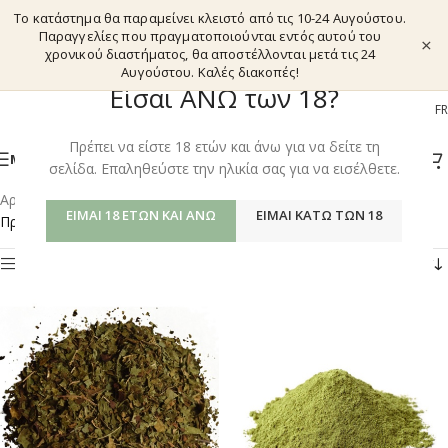
Το κατάστημα θα παραμείνει κλειστό από τις 10-24 Αυγούστου.
Παραγγελίες που πραγματοποιούνται εντός αυτού του
×
χρονικού διαστήματος, θα αποστέλλονται μετά τις 24
Αυγούστου. Καλές διακοπές!
Είσαι ΑΝΩ των 18?
EL
EN
DE
FR
Πρέπει να είστε 18 ετών και άνω για να δείτε τη
ΜΕΝΟΎ
σελίδα. Επαληθεύστε την ηλικία σας για να εισέλθετε.
Αρχική σελίδα
/
Shop
/
Προϊόντα με ετικέτα “KRATOM GREEN”
ΕΊΜΑΙ 18 ΕΤΏΝ ΚΑΙ ΆΝΩ
ΕΊΜΑΙ ΚΆΤΩ ΤΩΝ 18
Προβάλλονται όλα - 3 αποτελέσματα
Φίλτρα