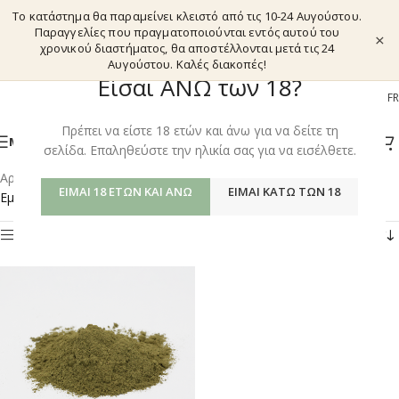
Το κατάστημα θα παραμείνει κλειστό από τις 10-24 Αυγούστου.
Παραγγελίες που πραγματοποιούνται εντός αυτού του
×
χρονικού διαστήματος, θα αποστέλλονται μετά τις 24
Αυγούστου. Καλές διακοπές!
Είσαι ΑΝΩ των 18?
EL
EN
DE
FR
Πρέπει να είστε 18 ετών και άνω για να δείτε τη
ΜΕΝΟΎ
σελίδα. Επαληθεύστε την ηλικία σας για να εισέλθετε.
Αρχική σελίδα
/
Shop
/
Προϊόντα με ετικέτα “KRATOM MALAY”
ΕΊΜΑΙ 18 ΕΤΏΝ ΚΑΙ ΆΝΩ
ΕΊΜΑΙ ΚΆΤΩ ΤΩΝ 18
Εμφάνιση του μοναδικού αποτελέσματος
Φίλτρα