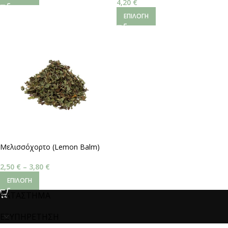
4,20
€
ΕΠΙΛΟΓΉ
Μελισσόχορτο (Lemon Balm)
2,50
€
–
3,80
€
ΕΠΙΛΟΓΉ
ΚΑΤΑΣΤΗΜΑ
ΕΞΥΠΗΡΕΤΗΣΗ