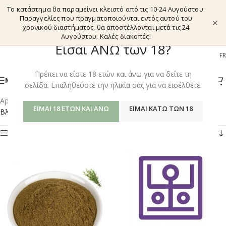
Το κατάστημα θα παραμείνει κλειστό από τις 10-24 Αυγούστου.
Παραγγελίες που πραγματοποιούνται εντός αυτού του
×
χρονικού διαστήματος, θα αποστέλλονται μετά τις 24
Αυγούστου. Καλές διακοπές!
Είσαι ΑΝΩ των 18?
EL
EN
DE
FR
Πρέπει να είστε 18 ετών και άνω για να δείτε τη
ΜΕΝΟΎ
σελίδα. Επαληθεύστε την ηλικία σας για να εισέλθετε.
Αρχική σελίδα
/
Shop
/
Προϊόντα με ετικέτα “LEMON BALM”
ΕΊΜΑΙ 18 ΕΤΏΝ ΚΑΙ ΆΝΩ
ΕΊΜΑΙ ΚΆΤΩ ΤΩΝ 18
Βλέπετε 13–13 από 13 αποτελέσματα
Φίλτρα