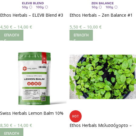
Ethos Herbals – ELEV8 Blend #3
Ethos Herbals – Zen Balance #1
| Ήρεμη Συγκέντρωση
| Ολική Ανακούφιση
4,50
€
–
14,00
€
5,50
€
–
10,00
€
ΕΠΙΛΟΓΉ
ΕΠΙΛΟΓΉ
Swiss Herbals Lemon Balm 10%
HOT
Extract
8,50
€
–
14,00
€
Ethos Herbals Μελισσόχορτο –
Σπόροι 200τμχ
ΕΠΙΛΟΓΉ