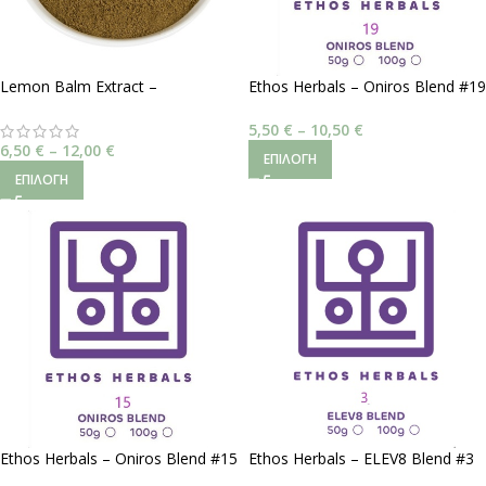
Lemon Balm Extract –
Ethos Herbals – Oniros Blend #19
Rosmarinic Acid 10%
| Νοητική Χαλάρωση
5,50
€
–
10,50
€
6,50
€
–
12,00
€
ΕΠΙΛΟΓΉ
ΕΠΙΛΟΓΉ
Ethos Herbals – Oniros Blend #15
Ethos Herbals – ELEV8 Blend #3
| Ηρεμιστική Χαλάρωση
| Ήρεμη Συγκέντρωση