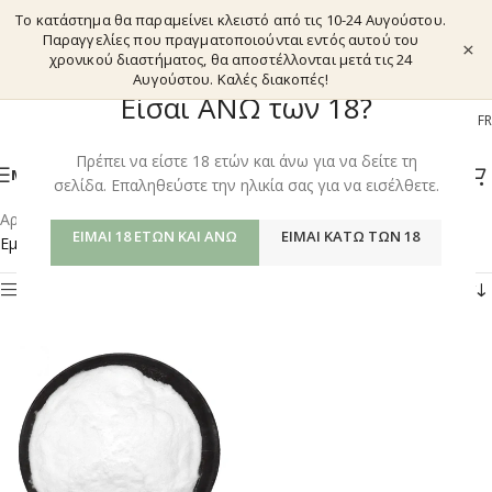
Το κατάστημα θα παραμείνει κλειστό από τις 10-24 Αυγούστου.
Παραγγελίες που πραγματοποιούνται εντός αυτού του
×
χρονικού διαστήματος, θα αποστέλλονται μετά τις 24
Αυγούστου. Καλές διακοπές!
Είσαι ΑΝΩ των 18?
EL
EN
DE
FR
Πρέπει να είστε 18 ετών και άνω για να δείτε τη
ΜΕΝΟΎ
σελίδα. Επαληθεύστε την ηλικία σας για να εισέλθετε.
Αρχική σελίδα
/
Shop
/
Προϊόντα με ετικέτα “LEVODOPA”
ΕΊΜΑΙ 18 ΕΤΏΝ ΚΑΙ ΆΝΩ
ΕΊΜΑΙ ΚΆΤΩ ΤΩΝ 18
Εμφάνιση του μοναδικού αποτελέσματος
Φίλτρα