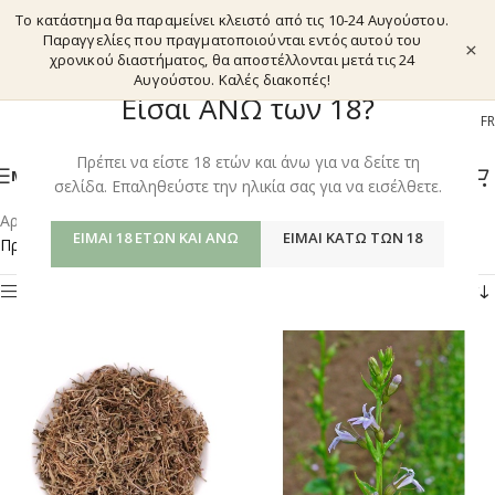
Το κατάστημα θα παραμείνει κλειστό από τις 10-24 Αυγούστου.
Παραγγελίες που πραγματοποιούνται εντός αυτού του
×
χρονικού διαστήματος, θα αποστέλλονται μετά τις 24
Αυγούστου. Καλές διακοπές!
Είσαι ΑΝΩ των 18?
EL
EN
DE
FR
Πρέπει να είστε 18 ετών και άνω για να δείτε τη
ΜΕΝΟΎ
σελίδα. Επαληθεύστε την ηλικία σας για να εισέλθετε.
Αρχική σελίδα
/
Shop
/
Προϊόντα με ετικέτα “LOBELINE”
ΕΊΜΑΙ 18 ΕΤΏΝ ΚΑΙ ΆΝΩ
ΕΊΜΑΙ ΚΆΤΩ ΤΩΝ 18
Προβάλλονται όλα - 2 αποτελέσματα
Φίλτρα