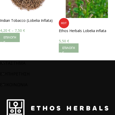
Indian Tobacco (Lobelia Inflata)
HOT
4,20
€
–
7,50
€
Ethos Herbals Lobelia inflata
Indian tobacco – Σπόροι 100τμχ
ΕΠΙΛΟΓΉ
5,50
€
ΕΠΙΛΟΓΉ
ΚΑΤΑΣΤΗΜΑ
ΕΞΥΠΗΡΕΤΗΣΗ
ΕΠΙΚΟΙΝΩΝΙΑ