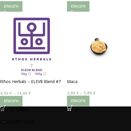
ΕΠΙΛΟΓΉ
ΕΠΙΛΟΓΉ
Ethos Herbals – ELEV8 Blend #7
Maca
| Ενίσχυση Ενέργειας
3,60
€
–
5,80
€
4,50
€
–
14,00
€
ΕΠΙΛΟΓΉ
ΕΠΙΛΟΓΉ
ΚΑΤΑΣΤΗΜΑ
ΕΞΥΠΗΡΕΤΗΣΗ