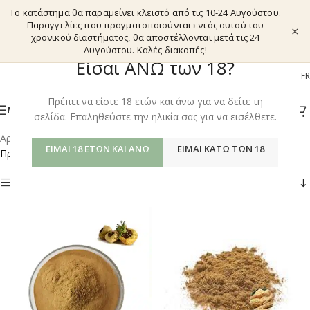
Το κατάστημα θα παραμείνει κλειστό από τις 10-24 Αυγούστου.
Παραγγελίες που πραγματοποιούνται εντός αυτού του
×
χρονικού διαστήματος, θα αποστέλλονται μετά τις 24
Αυγούστου. Καλές διακοπές!
Είσαι ΑΝΩ των 18?
EL
EN
DE
FR
Πρέπει να είστε 18 ετών και άνω για να δείτε τη
ΜΕΝΟΎ
σελίδα. Επαληθεύστε την ηλικία σας για να εισέλθετε.
Αρχική σελίδα
/
Shop
/
Προϊόντα με ετικέτα “MACA”
ΕΊΜΑΙ 18 ΕΤΏΝ ΚΑΙ ΆΝΩ
ΕΊΜΑΙ ΚΆΤΩ ΤΩΝ 18
Προβάλλονται όλα - 6 αποτελέσματα
Φίλτρα