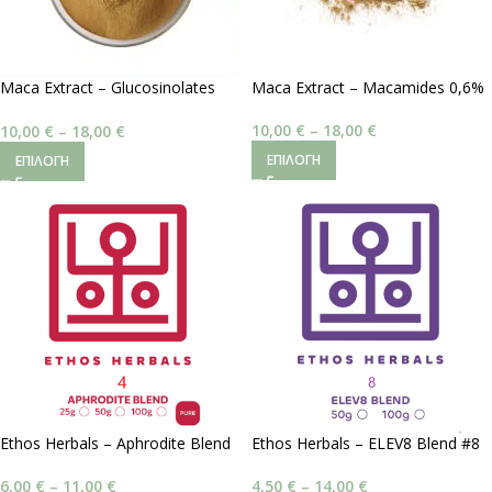
Maca Extract – Glucosinolates
Maca Extract – Macamides 0,6%
0,6%
10,00
€
–
18,00
€
10,00
€
–
18,00
€
ΕΠΙΛΟΓΉ
ΕΠΙΛΟΓΉ
Ethos Herbals – Aphrodite Blend
Ethos Herbals – ELEV8 Blend #8
#4 | Ισορροπημένη Ενέργεια
| Ώθηση Αντοχής
6,00
€
–
11,00
€
4,50
€
–
14,00
€