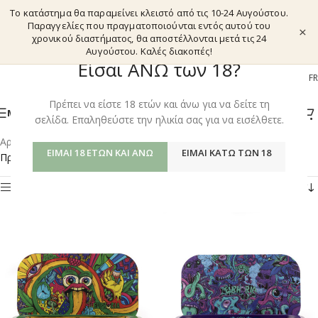
Το κατάστημα θα παραμείνει κλειστό από τις 10-24 Αυγούστου.
Παραγγελίες που πραγματοποιούνται εντός αυτού του
×
χρονικού διαστήματος, θα αποστέλλονται μετά τις 24
Αυγούστου. Καλές διακοπές!
Είσαι ΑΝΩ των 18?
EL
EN
DE
FR
Πρέπει να είστε 18 ετών και άνω για να δείτε τη
ΜΕΝΟΎ
σελίδα. Επαληθεύστε την ηλικία σας για να εισέλθετε.
Αρχική σελίδα
/
Shop
/
Προϊόντα με ετικέτα “MAGNETIC LID”
ΕΊΜΑΙ 18 ΕΤΏΝ ΚΑΙ ΆΝΩ
ΕΊΜΑΙ ΚΆΤΩ ΤΩΝ 18
Προβάλλονται όλα - 3 αποτελέσματα
Φίλτρα