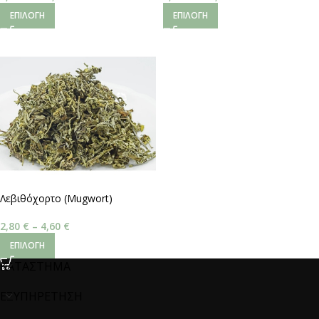
ΕΠΙΛΟΓΉ
ΕΠΙΛΟΓΉ
Λεβιθόχορτο (Mugwort)
2,80
€
–
4,60
€
ΕΠΙΛΟΓΉ
ΚΑΤΑΣΤΗΜΑ
ΕΞΥΠΗΡΕΤΗΣΗ