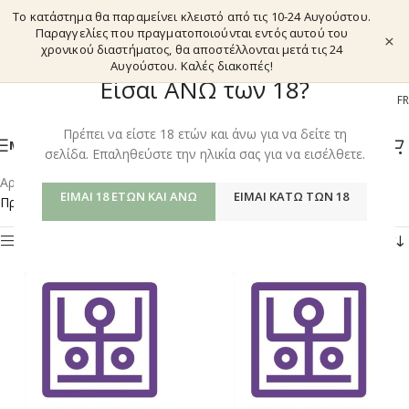
Το κατάστημα θα παραμείνει κλειστό από τις 10-24 Αυγούστου.
Παραγγελίες που πραγματοποιούνται εντός αυτού του
×
χρονικού διαστήματος, θα αποστέλλονται μετά τις 24
Αυγούστου. Καλές διακοπές!
Είσαι ΑΝΩ των 18?
EL
EN
DE
FR
Πρέπει να είστε 18 ετών και άνω για να δείτε τη
ΜΕΝΟΎ
σελίδα. Επαληθεύστε την ηλικία σας για να εισέλθετε.
Αρχική σελίδα
/
Shop
/
Προϊόντα με ετικέτα “MUGWORT”
ΕΊΜΑΙ 18 ΕΤΏΝ ΚΑΙ ΆΝΩ
ΕΊΜΑΙ ΚΆΤΩ ΤΩΝ 18
Προβάλλονται όλα - 5 αποτελέσματα
Φίλτρα