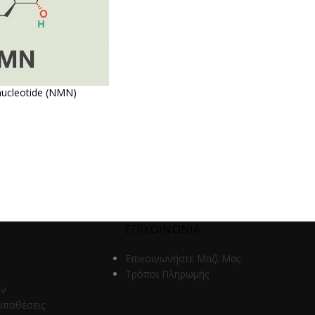
ucleotide (NMN)
ΕΠΙΚΟΙΝΩΝΙΑ
Επικοινωνήστε Μαζί Μας
Τρόποι Πληρωμής
ων
ϋποθέσεις