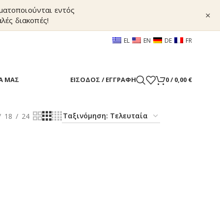
γματοποιούνται εντός
×
λές διακοπές!
EL
EN
DE
FR
Α ΜΑΣ
ΕΊΣΟΔΟΣ / ΕΓΓΡΑΦΉ
0
/
0,00
€
18
24