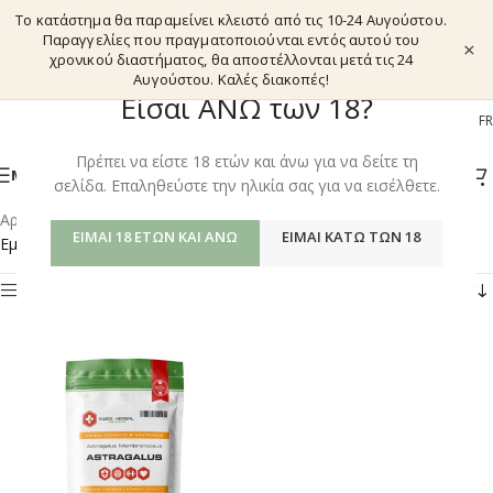
Το κατάστημα θα παραμείνει κλειστό από τις 10-24 Αυγούστου.
Παραγγελίες που πραγματοποιούνται εντός αυτού του
×
χρονικού διαστήματος, θα αποστέλλονται μετά τις 24
Αυγούστου. Καλές διακοπές!
Είσαι ΑΝΩ των 18?
EL
EN
DE
FR
Πρέπει να είστε 18 ετών και άνω για να δείτε τη
ΜΕΝΟΎ
σελίδα. Επαληθεύστε την ηλικία σας για να εισέλθετε.
Αρχική σελίδα
/
Shop
/
Προϊόντα με ετικέτα “OXYGENATION”
ΕΊΜΑΙ 18 ΕΤΏΝ ΚΑΙ ΆΝΩ
ΕΊΜΑΙ ΚΆΤΩ ΤΩΝ 18
Εμφάνιση του μοναδικού αποτελέσματος
Φίλτρα