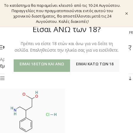
Το κατάστημα θα παραμείνει κλειστό από τις 10-24 Αυγούστου.
Παραγγελίες που πραγματοποιούνται εντός αυτού του
×
χρονικού διαστήματος, θα αποστέλλονται μετά τις 24
Αυγούστου. Καλές διακοπές!
Είσαι ΑΝΩ των 18?
EL
EN
DE
FR
Πρέπει να είστε 18 ετών και άνω για να δείτε τη
ΜΕΝΟΎ
σελίδα. Επαληθεύστε την ηλικία σας για να εισέλθετε.
Αρχική σελίδα
/
Shop
/
Προϊόντα με ετικέτα “PHENIBUT FAA”
ΕΊΜΑΙ 18 ΕΤΏΝ ΚΑΙ ΆΝΩ
ΕΊΜΑΙ ΚΆΤΩ ΤΩΝ 18
Εμφάνιση του μοναδικού αποτελέσματος
Φίλτρα