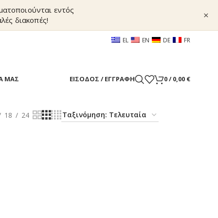
γματοποιούνται εντός
×
λές διακοπές!
EL
EN
DE
FR
Α ΜΑΣ
ΕΊΣΟΔΟΣ / ΕΓΓΡΑΦΉ
0
/
0,00
€
18
24