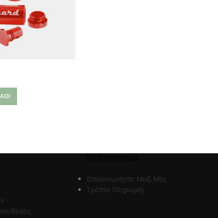
ΆΘΙ
ΕΠΙΚΟΙΝΩΝΙΑ
Επικοινωνήστε Μαζί Μας
Τρόποι Πληρωμής
ων
ϋποθέσεις