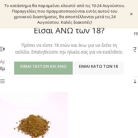
Το κατάστημα θα παραμείνει κλειστό από τις 10-24 Αυγούστου.
Παραγγελίες που πραγματοποιούνται εντός αυτού του
×
χρονικού διαστήματος, θα αποστέλλονται μετά τις 24
Αυγούστου. Καλές διακοπές!
Είσαι ΑΝΩ των 18?
EL
EN
DE
FR
Πρέπει να είστε 18 ετών και άνω για να δείτε τη
ΜΕΝΟΎ
σελίδα. Επαληθεύστε την ηλικία σας για να εισέλθετε.
Αρχική σελίδα
/
Shop
/
Προϊόντα με ετικέτα “RED HULU”
ΕΊΜΑΙ 18 ΕΤΏΝ ΚΑΙ ΆΝΩ
ΕΊΜΑΙ ΚΆΤΩ ΤΩΝ 18
Εμφάνιση του μοναδικού αποτελέσματος
Φίλτρα