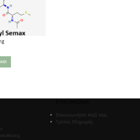
mg
ΆΘΙ
ΕΠΙΚΟΙΝΩΝΙΑ
Επικοινωνήστε Μαζί Μας
Τρόποι Πληρωμής
ων
ϋποθέσεις