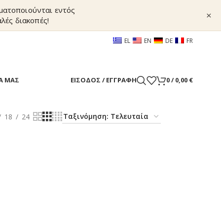
γματοποιούνται εντός
×
λές διακοπές!
EL
EN
DE
FR
Α ΜΑΣ
ΕΊΣΟΔΟΣ / ΕΓΓΡΑΦΉ
0
/
0,00
€
18
24