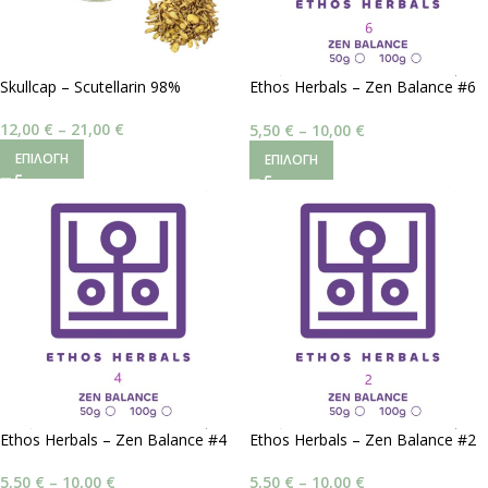
Skullcap – Scutellarin 98%
Ethos Herbals – Zen Balance #6
| Ειρηνική Χαλάρωση
12,00
€
–
21,00
€
5,50
€
–
10,00
€
ΕΠΙΛΟΓΉ
ΕΠΙΛΟΓΉ
Ethos Herbals – Zen Balance #4
Ethos Herbals – Zen Balance #2
| Ηρεμιστικό Νοοτροπικό
| Μείωση Άγχους
5,50
€
–
10,00
€
5,50
€
–
10,00
€