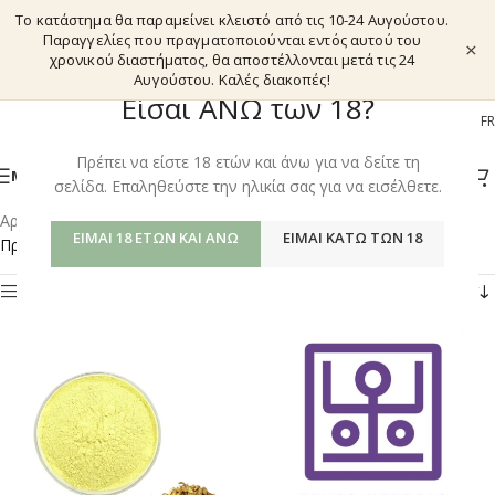
Το κατάστημα θα παραμείνει κλειστό από τις 10-24 Αυγούστου.
Παραγγελίες που πραγματοποιούνται εντός αυτού του
×
χρονικού διαστήματος, θα αποστέλλονται μετά τις 24
Αυγούστου. Καλές διακοπές!
Είσαι ΑΝΩ των 18?
EL
EN
DE
FR
Πρέπει να είστε 18 ετών και άνω για να δείτε τη
ΜΕΝΟΎ
σελίδα. Επαληθεύστε την ηλικία σας για να εισέλθετε.
Αρχική σελίδα
/
Shop
/
Προϊόντα με ετικέτα “SKULLCAP”
ΕΊΜΑΙ 18 ΕΤΏΝ ΚΑΙ ΆΝΩ
ΕΊΜΑΙ ΚΆΤΩ ΤΩΝ 18
Προβάλλονται όλα - 4 αποτελέσματα
Φίλτρα