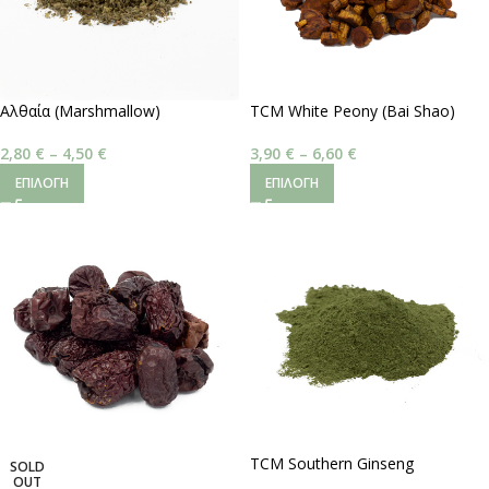
Αλθαία (Marshmallow)
TCM White Peony (Bai Shao)
2,80
€
–
4,50
€
3,90
€
–
6,60
€
ΕΠΙΛΟΓΉ
ΕΠΙΛΟΓΉ
TCM Southern Ginseng
SOLD
OUT