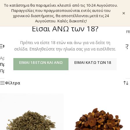
Το κατάστημα θα παραμείνει κλειστό από τις 10-24 Αυγούστου.
Παραγγελίες που πραγματοποιούνται εντός αυτού του
×
χρονικού διαστήματος, θα αποστέλλονται μετά τις 24
Αυγούστου. Καλές διακοπές!
Είσαι ΑΝΩ των 18?
EL
EN
DE
FR
Πρέπει να είστε 18 ετών και άνω για να δείτε τη
ΜΕΝΟΎ
σελίδα. Επαληθεύστε την ηλικία σας για να εισέλθετε.
Αρχική σελίδα
/
Shop
/
ΕΊΜΑΙ 18 ΕΤΏΝ ΚΑΙ ΆΝΩ
ΕΊΜΑΙ ΚΆΤΩ ΤΩΝ 18
Προϊόντα με ετικέτα “TCM BOTANICALS TIMING – DAYTIME”
Προβάλλονται όλα - 4 αποτελέσματα
Φίλτρα