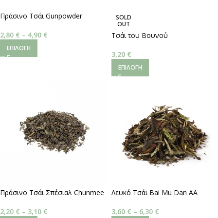
Πράσινο Τσάι Gunpowder
SOLD
OUT
2,80
€
–
4,90
€
Τσάι του Βουνού
ΕΠΙΛΟΓΉ
3,20
€
ΕΠΙΛΟΓΉ
Πράσινο Τσάι Σπέσιαλ Chunmee
Λευκό Τσάι Bai Mu Dan AA
2,20
€
–
3,10
€
3,60
€
–
6,30
€