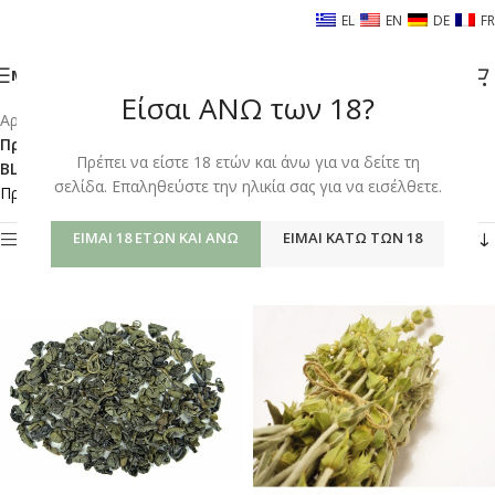
EL
EN
DE
FR
ΜΕΝΟΎ
Είσαι ΑΝΩ των 18?
Αρχική σελίδα
/
Shop
/
Προϊόντα με ετικέτα “TEA - CANNABIS SMOKING & VAPING
Πρέπει να είστε 18 ετών και άνω για να δείτε τη
BLENDS”
σελίδα. Επαληθεύστε την ηλικία σας για να εισέλθετε.
Προβάλλονται όλα - 5 αποτελέσματα
ΕΊΜΑΙ 18 ΕΤΏΝ ΚΑΙ ΆΝΩ
ΕΊΜΑΙ ΚΆΤΩ ΤΩΝ 18
Φίλτρα