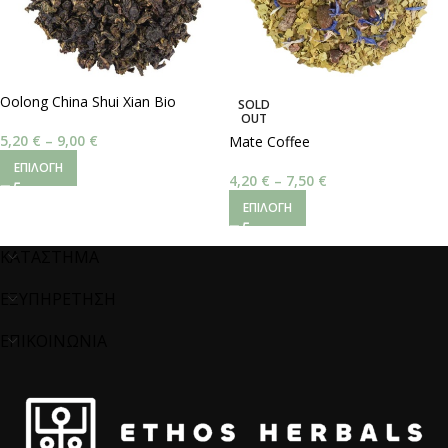
Oolong China Shui Xian Bio
SOLD
OUT
5,20
€
–
9,00
€
Mate Coffee
ΕΠΙΛΟΓΉ
4,20
€
–
7,50
€
ΕΠΙΛΟΓΉ
ΚΑΤΑΣΤΗΜΑ
ΕΞΥΠΗΡΕΤΗΣΗ
ΕΠΙΚΟΙΝΩΝΙΑ