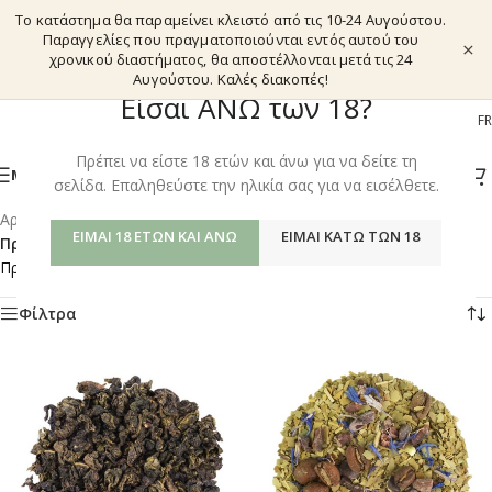
Το κατάστημα θα παραμείνει κλειστό από τις 10-24 Αυγούστου.
Παραγγελίες που πραγματοποιούνται εντός αυτού του
×
χρονικού διαστήματος, θα αποστέλλονται μετά τις 24
Αυγούστου. Καλές διακοπές!
Είσαι ΑΝΩ των 18?
EL
EN
DE
FR
Πρέπει να είστε 18 ετών και άνω για να δείτε τη
ΜΕΝΟΎ
σελίδα. Επαληθεύστε την ηλικία σας για να εισέλθετε.
Αρχική σελίδα
/
Shop
/
ΕΊΜΑΙ 18 ΕΤΏΝ ΚΑΙ ΆΝΩ
ΕΊΜΑΙ ΚΆΤΩ ΤΩΝ 18
Προϊόντα με ετικέτα “TEA-KRATOM FLAVORING”
Προβάλλονται όλα - 2 αποτελέσματα
Φίλτρα