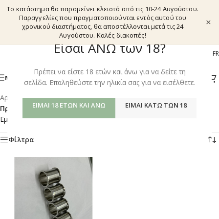
Το κατάστημα θα παραμείνει κλειστό από τις 10-24 Αυγούστου.
Παραγγελίες που πραγματοποιούνται εντός αυτού του
×
χρονικού διαστήματος, θα αποστέλλονται μετά τις 24
Αυγούστου. Καλές διακοπές!
Είσαι ΑΝΩ των 18?
EL
EN
DE
FR
Πρέπει να είστε 18 ετών και άνω για να δείτε τη
ΜΕΝΟΎ
σελίδα. Επαληθεύστε την ηλικία σας για να εισέλθετε.
Αρχική σελίδα
/
Shop
/
ΕΊΜΑΙ 18 ΕΤΏΝ ΚΑΙ ΆΝΩ
ΕΊΜΑΙ ΚΆΤΩ ΤΩΝ 18
Προϊόντα με ετικέτα “TINYMIGHT 2 STAINLESS LINING”
Εμφάνιση του μοναδικού αποτελέσματος
Φίλτρα