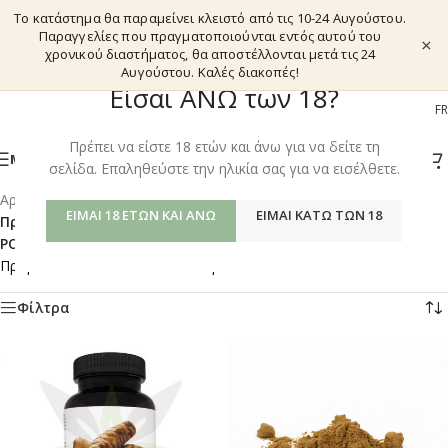
Το κατάστημα θα παραμείνει κλειστό από τις 10-24 Αυγούστου.
Παραγγελίες που πραγματοποιούνται εντός αυτού του
×
χρονικού διαστήματος, θα αποστέλλονται μετά τις 24
Αυγούστου. Καλές διακοπές!
Είσαι ΑΝΩ των 18?
EL
EN
DE
FR
Πρέπει να είστε 18 ετών και άνω για να δείτε τη
ΜΕΝΟΎ
σελίδα. Επαληθεύστε την ηλικία σας για να εισέλθετε.
Αρχική σελίδα
/
Shop
/
ΕΊΜΑΙ 18 ΕΤΏΝ ΚΑΙ ΆΝΩ
ΕΊΜΑΙ ΚΆΤΩ ΤΩΝ 18
Προϊόντα με ετικέτα “TR EXTRACTS – KRATOM
POTENTIATORS”
Προβάλλονται όλα - 2 αποτελέσματα
Φίλτρα