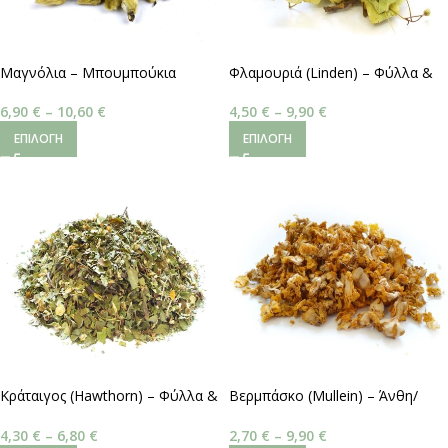
Μαγνόλια – Μπουμπούκια
Φλαμουριά (Linden) – Φύλλα &
Άνθη
6,90
€
–
10,60
€
4,50
€
–
9,90
€
ΕΠΙΛΟΓΉ
ΕΠΙΛΟΓΉ
Κράταιγος (Hawthorn) – Φύλλα &
Βερμπάσκο (Mullein) – Άνθη/
Άνθη
Φύλλα
4,30
€
–
6,80
€
2,70
€
–
9,90
€