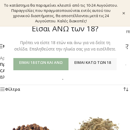
Το κατάστημα θα παραμείνει κλειστό από τις 10-24 Αυγούστου.
Παραγγελίες που πραγματοποιούνται εντός αυτού του
×
χρονικού διαστήματος, θα αποστέλλονται μετά τις 24
Αυγούστου. Καλές διακοπές!
Είσαι ΑΝΩ των 18?
EL
EN
DE
FR
Πρέπει να είστε 18 ετών και άνω για να δείτε τη
ΜΕΝΟΎ
σελίδα. Επαληθεύστε την ηλικία σας για να εισέλθετε.
Αρχική σελίδα
/
Shop
/
ΕΊΜΑΙ 18 ΕΤΏΝ ΚΑΙ ΆΝΩ
ΕΊΜΑΙ ΚΆΤΩ ΤΩΝ 18
Προϊόντα με ετικέτα “TRADITIONAL BOTANICALS SYNERGIES –
CANNABIS SMOKING & VAPING BLENDS”
Βλέπετε 13–24 από 27 αποτελέσματα
Φίλτρα