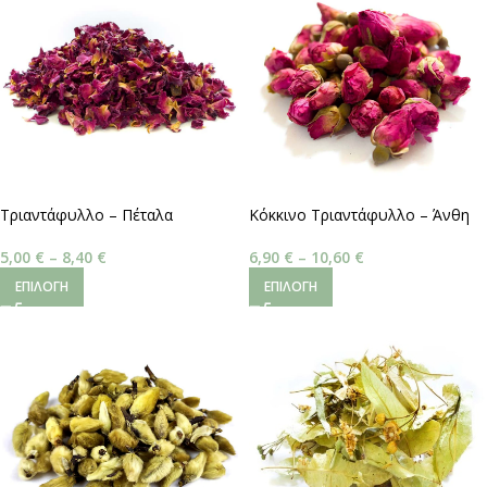
Τριαντάφυλλο – Πέταλα
Κόκκινο Τριαντάφυλλο – Άνθη
5,00
€
–
8,40
€
6,90
€
–
10,60
€
ΕΠΙΛΟΓΉ
ΕΠΙΛΟΓΉ