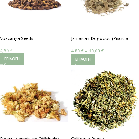
Voacanga Seeds
Jamaican Dogwood (Piscidia
piscipula)
4,50
€
4,80
€
–
10,00
€
ΕΠΙΛΟΓΉ
ΕΠΙΛΟΓΉ
Γιασεμί (Jasminum Officinale)
California Poppy