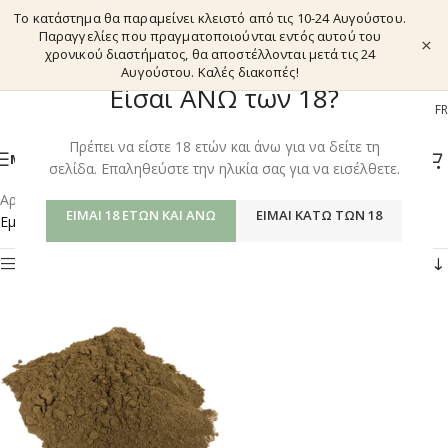
Το κατάστημα θα παραμείνει κλειστό από τις 10-24 Αυγούστου.
Παραγγελίες που πραγματοποιούνται εντός αυτού του
×
χρονικού διαστήματος, θα αποστέλλονται μετά τις 24
Αυγούστου. Καλές διακοπές!
Είσαι ΑΝΩ των 18?
EL
EN
DE
FR
Πρέπει να είστε 18 ετών και άνω για να δείτε τη
ΜΕΝΟΎ
σελίδα. Επαληθεύστε την ηλικία σας για να εισέλθετε.
Αρχική σελίδα
/
Shop
/
Προϊόντα με ετικέτα “VALERENIC ACID”
ΕΊΜΑΙ 18 ΕΤΏΝ ΚΑΙ ΆΝΩ
ΕΊΜΑΙ ΚΆΤΩ ΤΩΝ 18
Εμφάνιση του μοναδικού αποτελέσματος
Φίλτρα