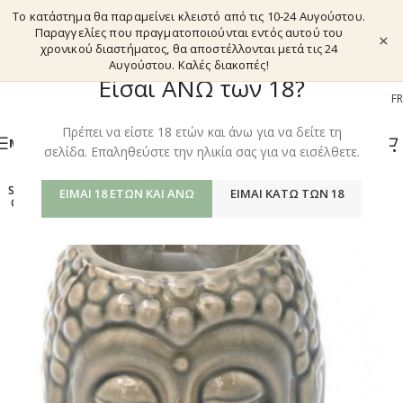
Το κατάστημα θα παραμείνει κλειστό από τις 10-24 Αυγούστου.
Παραγγελίες που πραγματοποιούνται εντός αυτού του
×
χρονικού διαστήματος, θα αποστέλλονται μετά τις 24
Αυγούστου. Καλές διακοπές!
Είσαι ΑΝΩ των 18?
EL
EN
DE
FR
Πρέπει να είστε 18 ετών και άνω για να δείτε τη
ΜΕΝΟΎ
σελίδα. Επαληθεύστε την ηλικία σας για να εισέλθετε.
SOLD
ΕΊΜΑΙ 18 ΕΤΏΝ ΚΑΙ ΆΝΩ
ΕΊΜΑΙ ΚΆΤΩ ΤΩΝ 18
OUT