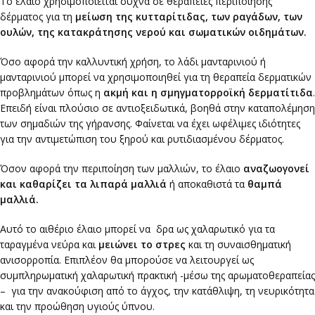
Το έλαιο χρησιμοποιείται συχνά σε θεραπείες περιποίησης
δέρματος για τη
μείωση της κυτταρίτιδας, των ραγάδων, των
ουλών, της κατακράτησης νερού και σωματικών οιδημάτων.
Όσο αφορά την καλλυντική χρήση, το λάδι μανταρινιού ή
μανταρινιού μπορεί να χρησιμοποιηθεί για τη θεραπεία δερματικών
προβλημάτων όπως η
ακμή και η σμηγματορροϊκή
δερματίτιδα
.
Επειδή είναι πλούσιο σε αντιοξειδωτικά, βοηθά στην καταπολέμηση
των σημαδιών της γήρανσης. Φαίνεται να έχει ωφέλιμες ιδιότητες
για την αντιμετώπιση του ξηρού και ρυτιδιασμένου δέρματος.
Όσον αφορά την περιποίηση των μαλλιών, το έλαιο
αναζωογονεί
και καθαρίζει τα λιπαρά μαλλιά
ή αποκαθιστά τα
θαμπά
μαλλιά.
Αυτό το αιθέριο έλαιο μπορεί να δρα ως χαλαρωτικό για τα
ταραγμένα νεύρα και
μειώνει το στρες
και τη συναισθηματική
ανισορροπία. Επιπλέον θα μπορούσε να λειτουργεί ως
συμπληρωματική χαλαρωτική πρακτική -μέσω της αρωματοθεραπείας
– για την ανακούφιση από το άγχος, την κατάθλιψη, τη νευρικότητα
και την προώθηση υγιούς ύπνου.