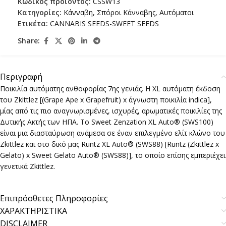
Κωδικός προϊόντος:
CSSW13
Κατηγορίες:
Κάνναβη
,
Σπόροι Κάνναβης
,
Αυτόματοι
Ετικέτα:
CANNABIS SEEDS-SWEET SEEDS
Share:
Περιγραφή
Ποικιλία αυτόματης ανθοφορίας 7ης γενιάς. Η XL αυτόματη έκδοση
του Zkittlez [(Grape Ape x Grapefruit) x άγνωστη ποικιλία indica],
μίας από τις πιο αναγνωρισμένες, ισχυρές, αρωματικές ποικιλίες της
Δυτικής Ακτής των ΗΠΑ. Το Sweet Zenzation XL Auto® (SWS100)
είναι μια διασταύρωση ανάμεσα σε έναν επιλεγμένο ελίτ κλώνο του
Zkittlez και στο δικό μας Runtz XL Auto® (SWS88) [Runtz (Zkittlez x
Gelato) x Sweet Gelato Auto® (SWS88)], το οποίο επίσης εμπεριέχει
γενετικά Zkittlez.
Επιπρόσθετες Πληροφορίες
ΧΑΡΑΚΤΗΡΙΣΤΙΚΑ
DISCLAIMER