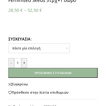
Feminised Seeds 3τμχ+1 δώρο
28,50
€
–
52,50
€
ΣΥΣΚΕΥΑΣΊΑ
-
+
ΠΡΟΣΘΉΚΗ ΣΤΟ ΚΑΛΆΘΙ
Συγκρίνω
Πρόσθεσε στην λίστα επιθυμιών