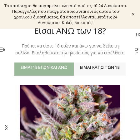
Το κατάστημα θα παραμείνει κλειστό από τις 10-24 Αυγούστου.
Παραγγελίες που πραγματοποιούνται εντός αυτού του
×
χρονικού διαστήματος, θα αποστέλλονται μετά τις 24
Αυγούστου. Καλές διακοπές!
Είσαι ΑΝΩ των 18?
EL
EN
DE
FR
Πρέπει να είστε 18 ετών και άνω για να δείτε τη
ΜΕΝΟΎ
σελίδα. Επαληθεύστε την ηλικία σας για να εισέλθετε.
ΕΊΜΑΙ 18 ΕΤΏΝ ΚΑΙ ΆΝΩ
ΕΊΜΑΙ ΚΆΤΩ ΤΩΝ 18