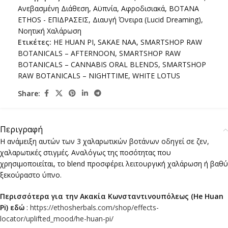
Ανεβασμένη Διάθεση
,
Αϋπνία
,
Αφροδισιακά
,
ΒΟΤΑΝΑ
ETHOS - ΕΠΙΔΡΑΣΕΙΣ
,
Διαυγή Όνειρα (Lucid Dreaming)
,
Νοητική Χαλάρωση
Ετικέτες:
HE HUAN PI
,
SAKAE NAA
,
SMARTSHOP RAW
BOTANICALS – AFTERNOON
,
SMARTSHOP RAW
BOTANICALS – CANNABIS ORAL BLENDS
,
SMARTSHOP
RAW BOTANICALS – NIGHTTIME
,
WHITE LOTUS
Share:
Περιγραφή
Η ανάμειξη αυτών των 3 χαλαρωτικών βοτάνων οδηγεί σε ζεν,
χαλαρωτικές στιγμές. Αναλόγως της ποσότητας που
χρησιμοποιείται, το blend προσφέρει λειτουργική χαλάρωση ή βαθύ
ξεκούραστο ύπνο.
Περισσότερα για την Ακακία Κωνσταντινουπόλεως (He Huan
Pi) εδώ
:
https://ethosherbals.com/shop/effects-
locator/uplifted_mood/he-huan-pi/