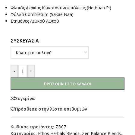
Φλοιός Ακακίας Κωνσταντινουπόλεως (He Huan Pi)
Φύλλα Combretum (Sakae Naa)
Στημόνες Λευκού Λωτού
ΣΥΣΚΕΥΑΣΊΑ
-
+
ΠΡΟΣΘΉΚΗ ΣΤΟ ΚΑΛΆΘΙ
Συγκρίνω
Πρόσθεσε στην λίστα επιθυμιών
Κωδικός προϊόντος:
ZB07
Κατηγορίες:
Ethos Herbals Blends
,
Zen Balance Blends
,