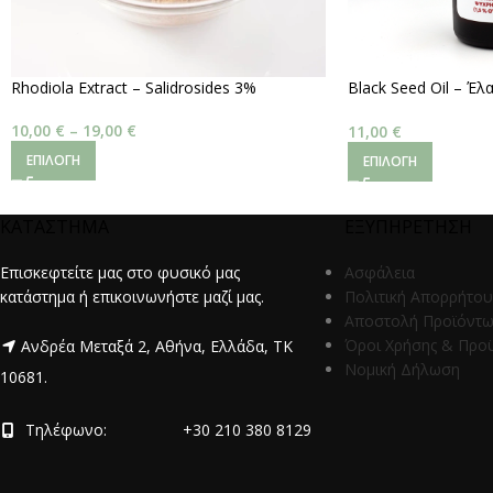
Rhodiola Extract – Salidrosides 3%
Black Seed Oil – Έ
Ψυχρής Έκθλιψης (~4
100ml
10,00
€
–
19,00
€
11,00
€
ΕΠΙΛΟΓΉ
ΕΠΙΛΟΓΉ
ΚΑΤΑΣΤΗΜΑ
ΕΞΥΠΗΡΕΤΗΣΗ
Επισκεφτείτε μας στο φυσικό μας
Ασφάλεια
κατάστημα ή επικοινωνήστε μαζί μας.
Πολιτική Απορρήτου
Αποστολή Προϊόντ
Όροι Χρήσης & Προ
Ανδρέα Μεταξά 2, Αθήνα, Ελλάδα, ΤΚ
Νομική Δήλωση
10681.
Τηλέφωνο:
+30 210 380 8129