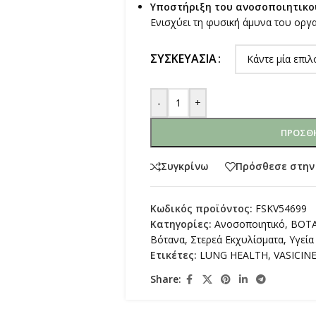
Υποστήριξη του ανοσοποιητικο
Ενισχύει τη φυσική άμυνα του οργ
ΣΥΣΚΕΥΑΣΊΑ
-
+
ΠΡΟΣΘΉ
Συγκρίνω
Πρόσθεσε στην
Κωδικός προϊόντος:
FSKV54699
Κατηγορίες:
Ανοσοποιητικό
,
ΒΟΤΑ
Βότανα
,
Στερεά Εκχυλίσματα
,
Υγεί
Ετικέτες:
LUNG HEALTH
,
VASICIN
Share: