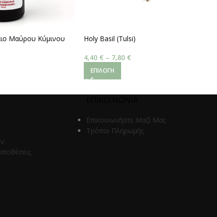
λαιο Μαύρου Κύμινου
Holy Basil (Tulsi)
,5 % Volatile Oils)
4,40
€
–
7,80
€
ΕΠΙΛΟΓΉ
ΕΠΙΚΟΙΝΩΝΙΑ
Επικοινωνήστε Μαζί Μας
Τρόποι Πληρωμής
ων
ϋποθέσεις