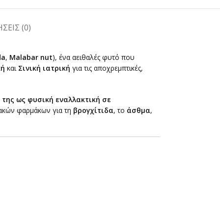
ΣΕΙΣ (0)
da
,
Malabar nut
), ένα αειθαλές φυτό που
κή
και
Σινική ιατρική
για τις αποχρεμπτικές,
 της ως φυσική εναλλακτική σε
σιακών φαρμάκων για τη
βρογχίτιδα
, το
άσθμα
,