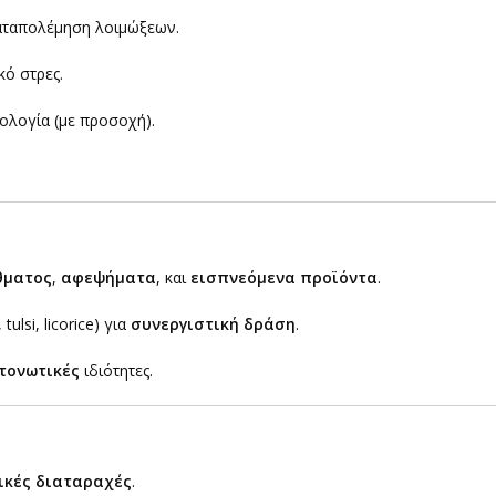
αταπολέμηση λοιμώξεων.
κό στρες.
ολογία (με προσοχή).
θματος
,
αφεψήματα
, και
εισπνεόμενα προϊόντα
.
lsi, licorice) για
συνεργιστική δράση
.
τονωτικές
ιδιότητες.
ικές διαταραχές
.