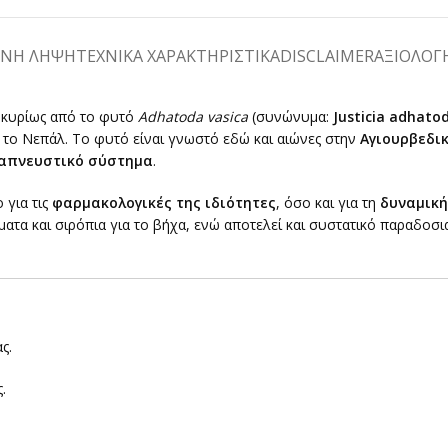
ΕΝΗ ΛΗΨΗ
ΤΕΧΝΙΚΑ ΧΑΡΑΚΤΗΡΙΣΤΙΚΑ
DISCLAIMER
ΑΞΙΟΛΟΓΉ
 κυρίως από το φυτό
Adhatoda vasica
(συνώνυμα:
Justicia adhato
αι το Νεπάλ. Το φυτό είναι γνωστό εδώ και αιώνες στην
Αγιουρβεδι
απνευστικό σύστημα
.
 για τις
φαρμακολογικές της ιδιότητες
, όσο και για τη
δυναμική
ματα και σιρόπια για το βήχα, ενώ αποτελεί και συστατικό παραδο
ς.
.