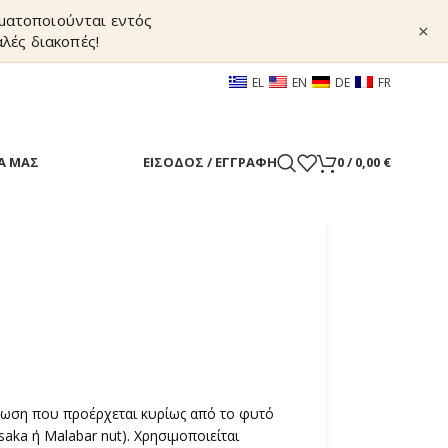
γματοποιούνται εντός
×
λές διακοπές!
EL
EN
DE
FR
Α ΜΑΣ
ΕΊΣΟΔΟΣ / ΕΓΓΡΑΦΉ
0
/
0,00
€
ένωση που προέρχεται κυρίως από το φυτό
aka ή Malabar nut). Χρησιμοποιείται