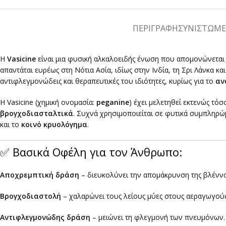
ΠΕΡΙΓΡΑΦΉ
ΣΥΝΙΣΤΩΜ
Η
Vasicine
είναι μια φυσική αλκαλοειδής ένωση που απομονώνεται
απαντάται ευρέως στη Νότια Ασία, ιδίως στην Ινδία, τη Σρι Λάνκα κ
αντιφλεγμονώδεις και θεραπευτικές του ιδιότητες, κυρίως για το
αν
Η Vasicine (χημική ονομασία:
peganine
) έχει μελετηθεί εκτενώς τόσο
βρογχοδιασταλτικά
. Συχνά χρησιμοποιείται σε φυτικά συμπληρώ
και το
κοινό κρυολόγημα
.
✅ Βασικά Οφέλη για τον Άνθρωπο:
Αποχρεμπτική δράση
– διευκολύνει την απομάκρυνση της βλέννα
Βρογχοδιαστολή
– χαλαρώνει τους λείους μύες στους αεραγωγούς
Αντιφλεγμονώδης δράση
– μειώνει τη φλεγμονή των πνευμόνων.