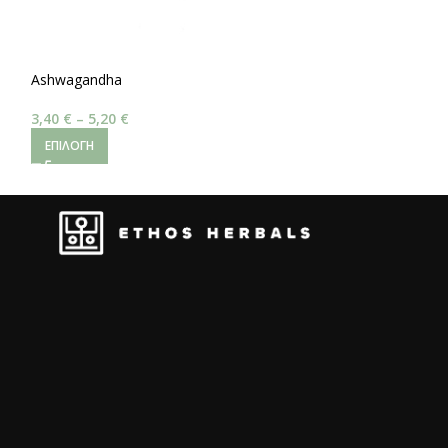
Ashwagandha
3,40
€
–
5,20
€
ΕΠΙΛΟΓΉ