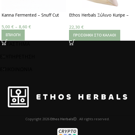
Kanna Fermented – Snuff Cut
Ethos Herbals Ξύλινο Kuripe –
Palo Santo
5,00
€
–
8,60
€
22,30
€
ΕΠΙΛΟΓΉ
ΠΡΟΣΘΉΚΗ ΣΤΟ ΚΑΛΆΘΙ
ΚΑΤΑΣΤΗΜΑ
ΕΞΥΠΗΡΕΤΗΣΗ
ΕΠΙΚΟΙΝΩΝΙΑ
Copyright
2026
Ethos Herbals
. All rights reserved.