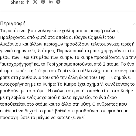
Share:
Περιγραφή
Τα ραπέ είναι βοτανολογικά εκχυλίσματα σε μορφή σκόνης.
Προέρχονται από φυτά στα οποία οι ιθαγενείς φυλές του
Αμαζονίου και άλλων περιοχών προσδίδουν τελετουργικές, ιερές ή
γενικά σημαντικές ιδιότητες. Παραδοσιακά τα ραπέ χορηγούνται είτε
μέσω των Tepi είτε μέσω των Kuripe. Τα Kuripe προορίζονται για την
“αυτοχορήγηση” και τα Tepi χρησιμοποιούνται από 2 άτομα. Το ένα
άτομο φυσάει τη 1 άκρη του Tepi ενώ το άλλο δέχεται τη σκόνη του
ραπέ στα ρουθούνια του από την άλλη άκρη του Tepi. Τι σημαίνει
αυτοχορήγηση με το Kuripe; Το Kuripe έχει σχήμα V, συνδέοντας το
ρουθούνι με το στόμα. Η σκόνη του ραπέ τοποθετείται στο Kuripe
με τη λαβίδα ενός μαχαιριού ή άλλο εργαλείο, το ένα άκρο
τοποθετείται στο στόμα και το άλλο στη μύτη. Ο άνθρωπος που
επιθυμεί να δεχτεί το ραπέ βαθιά στα ρουθούνια του φυσάει με
προσοχή ώστε το μείγμα να καταλήξει εκεί.