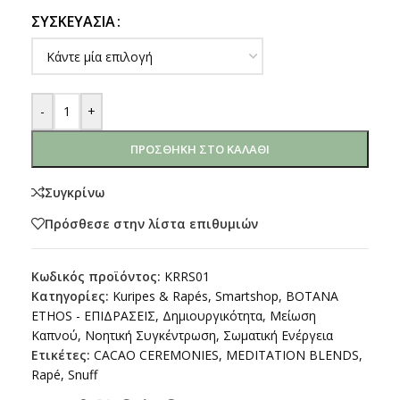
ΣΥΣΚΕΥΑΣΊΑ
-
+
ΠΡΟΣΘΉΚΗ ΣΤΟ ΚΑΛΆΘΙ
Συγκρίνω
Πρόσθεσε στην λίστα επιθυμιών
Κωδικός προϊόντος:
KRRS01
Κατηγορίες:
Kuripes & Rapés
,
Smartshop
,
ΒΟΤΑΝΑ
ETHOS - ΕΠΙΔΡΑΣΕΙΣ
,
Δημιουργικότητα
,
Μείωση
Καπνού
,
Νοητική Συγκέντρωση
,
Σωματική Ενέργεια
Ετικέτες:
CACAO CEREMONIES
,
MEDITATION BLENDS
,
Rapé
,
Snuff