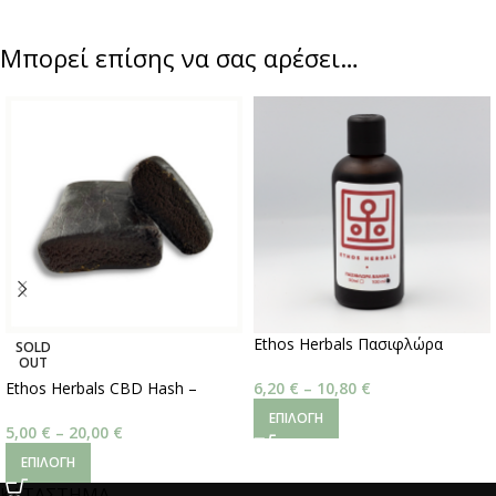
Μπορεί επίσης να σας αρέσει…
Ethos Herbals Πασιφλώρα
SOLD
OUT
Βάμμα 50ml
6,20
€
–
10,80
€
Ethos Herbals CBD Hash –
Afghani 50% 1gr
ΕΠΙΛΟΓΉ
5,00
€
–
20,00
€
ΕΠΙΛΟΓΉ
ΚΑΤΑΣΤΗΜΑ