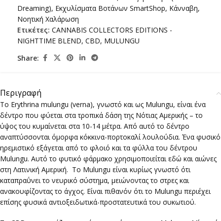
Dreaming)
,
Εκχυλίσματα Βοτάνων SmartShop
,
Κάνναβη
,
Νοητική Χαλάρωση
Ετικέτες:
CANNABIS COLLECTORS EDITIONS -
NIGHTTIME BLEND
,
CBD
,
MULUNGU
Share:
Περιγραφή
Το Erythrina mulungu (verna), γνωστό και ως Mulungu, είναι ένα
δέντρο που φύεται στα τροπικά δάση της Νότιας Αμερικής – το
ύψος του κυμαίνεται στα 10-14 μέτρα. Από αυτό το δέντρο
αναπτύσσονται όμορφα κόκκινα-πορτοκαλί λουλούδια. Ένα φυσικό
ηρεμιστικό εξάγεται από το φλοιό και τα φύλλα του δέντρου
Mulungu. Αυτό το φυτικό φάρμακο χρησιμοποιείται εδώ και αιώνες
στη Λατινική Αμερική. Το Mulungu είναι κυρίως γνωστό ότι
καταπραΰνει το νευρικό σύστημα, μειώνοντας το στρες και
ανακουφίζοντας το άγχος. Είναι πιθανόν ότι το Mulungu περιέχει
επίσης φυσικά αντιοξειδωτικά-προστατευτικά του συκωτιού.