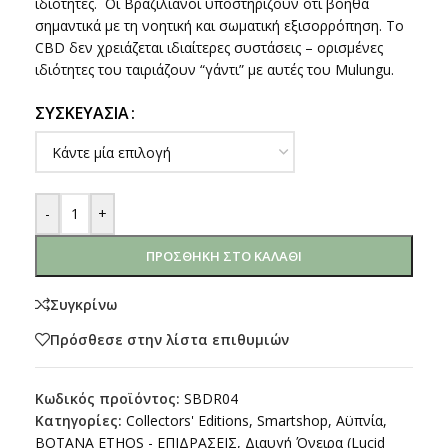
ιδιότητες. Οι Βραζιλιάνοι υποστηρίζουν ότι βοηθά
σημαντικά με τη νοητική και σωματική εξισορρόπηση. Το
CBD δεν χρειάζεται ιδιαίτερες συστάσεις – ορισμένες
ιδιότητες του ταιριάζουν “γάντι” με αυτές του Mulungu.
ΣΥΣΚΕΥΑΣΊΑ
-
+
ΠΡΟΣΘΉΚΗ ΣΤΟ ΚΑΛΆΘΙ
Συγκρίνω
Πρόσθεσε στην λίστα επιθυμιών
Κωδικός προϊόντος:
SBDR04
Κατηγορίες:
Collectors' Editions
,
Smartshop
,
Αϋπνία
,
ΒΟΤΑΝΑ ETHOS - ΕΠΙΔΡΑΣΕΙΣ
,
Διαυγή Όνειρα (Lucid