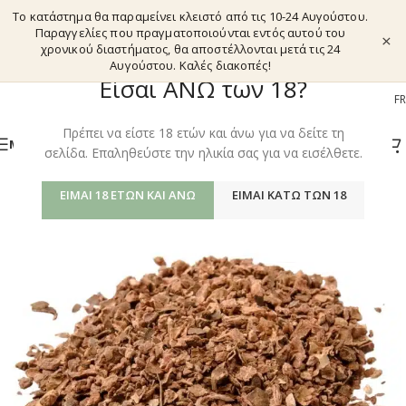
Το κατάστημα θα παραμείνει κλειστό από τις 10-24 Αυγούστου.
Παραγγελίες που πραγματοποιούνται εντός αυτού του
×
χρονικού διαστήματος, θα αποστέλλονται μετά τις 24
Αυγούστου. Καλές διακοπές!
Είσαι ΑΝΩ των 18?
EL
EN
DE
FR
Πρέπει να είστε 18 ετών και άνω για να δείτε τη
ΜΕΝΟΎ
σελίδα. Επαληθεύστε την ηλικία σας για να εισέλθετε.
ΕΊΜΑΙ 18 ΕΤΏΝ ΚΑΙ ΆΝΩ
ΕΊΜΑΙ ΚΆΤΩ ΤΩΝ 18