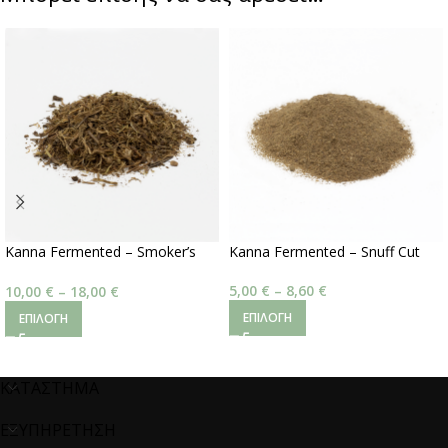
Kanna Fermented – Smoker’s
Kanna Fermented – Snuff Cut
Cut
5,00
€
–
8,60
€
10,00
€
–
18,00
€
ΕΠΙΛΟΓΉ
ΕΠΙΛΟΓΉ
ΚΑΤΑΣΤΗΜΑ
ΕΞΥΠΗΡΕΤΗΣΗ