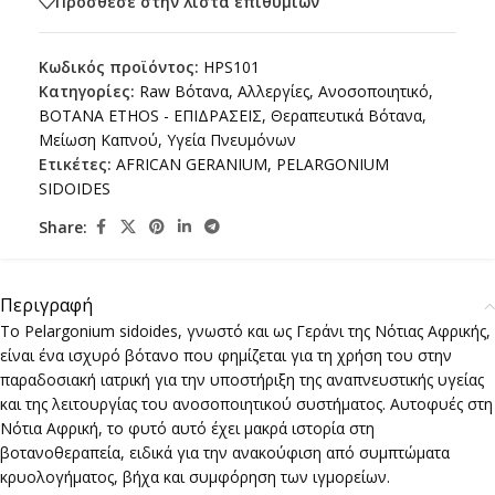
Πρόσθεσε στην λίστα επιθυμιών
Κωδικός προϊόντος:
HPS101
Κατηγορίες:
Raw Βότανα
,
Αλλεργίες
,
Ανοσοποιητικό
,
ΒΟΤΑΝΑ ETHOS - ΕΠΙΔΡΑΣΕΙΣ
,
Θεραπευτικά Βότανα
,
Μείωση Καπνού
,
Υγεία Πνευμόνων
Ετικέτες:
AFRICAN GERANIUM
,
PELARGONIUM
SIDOIDES
Share:
Περιγραφή
Το Pelargonium sidoides, γνωστό και ως Γεράνι της Νότιας Αφρικής,
είναι ένα ισχυρό βότανο που φημίζεται για τη χρήση του στην
παραδοσιακή ιατρική για την υποστήριξη της αναπνευστικής υγείας
και της λειτουργίας του ανοσοποιητικού συστήματος. Αυτοφυές στη
Νότια Αφρική, το φυτό αυτό έχει μακρά ιστορία στη
βοτανοθεραπεία, ειδικά για την ανακούφιση από συμπτώματα
κρυολογήματος, βήχα και συμφόρηση των ιγμορείων.