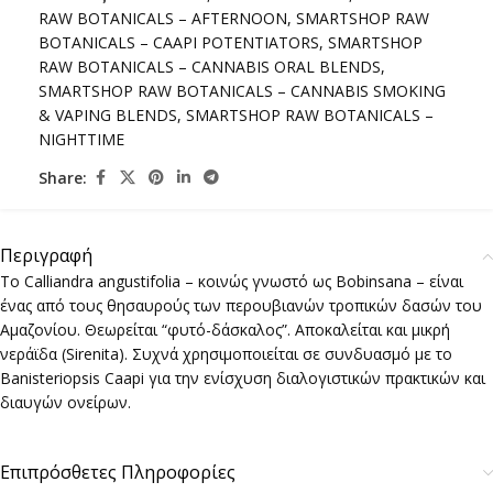
RAW BOTANICALS – AFTERNOON
,
SMARTSHOP RAW
BOTANICALS – CAAPI POTENTIATORS
,
SMARTSHOP
RAW BOTANICALS – CANNABIS ORAL BLENDS
,
SMARTSHOP RAW BOTANICALS – CANNABIS SMOKING
& VAPING BLENDS
,
SMARTSHOP RAW BOTANICALS –
NIGHTTIME
Share:
Περιγραφή
To Calliandra angustifolia – κοινώς γνωστό ως Bobinsana – είναι
ένας από τους θησαυρούς των περουβιανών τροπικών δασών του
Αμαζονίου. Θεωρείται “φυτό-δάσκαλος”. Αποκαλείται και μικρή
νεράϊδα (Sirenita). Συχνά χρησιμοποιείται σε συνδυασμό με το
Banisteriopsis Caapi για την ενίσχυση διαλογιστικών πρακτικών και
διαυγών ονείρων.
Επιπρόσθετες Πληροφορίες