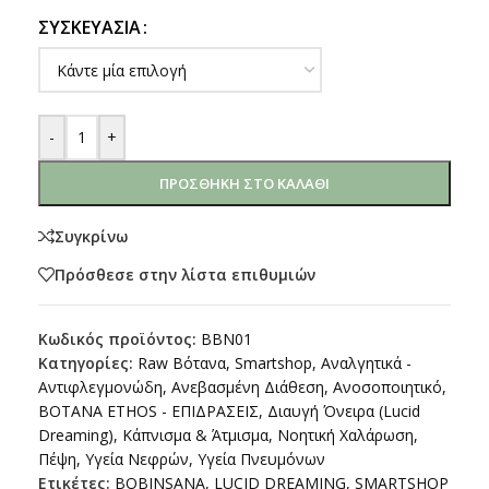
ΣΥΣΚΕΥΑΣΊΑ
-
+
ΠΡΟΣΘΉΚΗ ΣΤΟ ΚΑΛΆΘΙ
Συγκρίνω
Πρόσθεσε στην λίστα επιθυμιών
Κωδικός προϊόντος:
BBN01
Κατηγορίες:
Raw Βότανα
,
Smartshop
,
Αναλγητικά -
Αντιφλεγμονώδη
,
Ανεβασμένη Διάθεση
,
Ανοσοποιητικό
,
ΒΟΤΑΝΑ ETHOS - ΕΠΙΔΡΑΣΕΙΣ
,
Διαυγή Όνειρα (Lucid
Dreaming)
,
Κάπνισμα & Άτμισμα
,
Νοητική Χαλάρωση
,
Πέψη
,
Υγεία Νεφρών
,
Υγεία Πνευμόνων
Ετικέτες:
BOBINSANA
,
LUCID DREAMING
,
SMARTSHOP