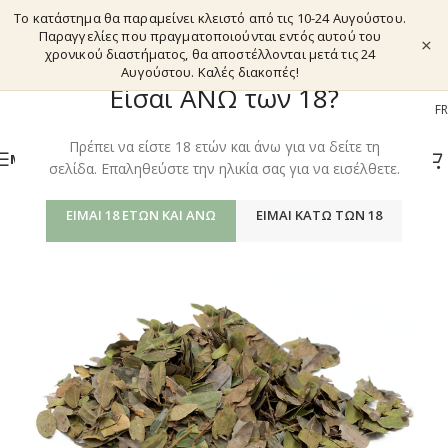
Το κατάστημα θα παραμείνει κλειστό από τις 10-24 Αυγούστου.
Παραγγελίες που πραγματοποιούνται εντός αυτού του
×
χρονικού διαστήματος, θα αποστέλλονται μετά τις 24
Αυγούστου. Καλές διακοπές!
Είσαι ΑΝΩ των 18?
EL
EN
DE
FR
Πρέπει να είστε 18 ετών και άνω για να δείτε τη
ΜΕΝΟΎ
σελίδα. Επαληθεύστε την ηλικία σας για να εισέλθετε.
ΕΊΜΑΙ 18 ΕΤΏΝ ΚΑΙ ΆΝΩ
ΕΊΜΑΙ ΚΆΤΩ ΤΩΝ 18