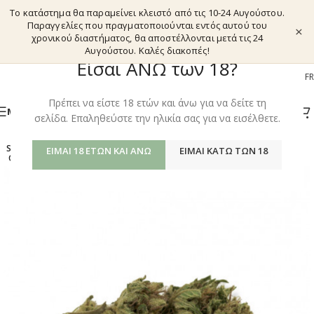
Το κατάστημα θα παραμείνει κλειστό από τις 10-24 Αυγούστου.
Παραγγελίες που πραγματοποιούνται εντός αυτού του
×
χρονικού διαστήματος, θα αποστέλλονται μετά τις 24
Αυγούστου. Καλές διακοπές!
Είσαι ΑΝΩ των 18?
EL
EN
DE
FR
Πρέπει να είστε 18 ετών και άνω για να δείτε τη
ΜΕΝΟΎ
σελίδα. Επαληθεύστε την ηλικία σας για να εισέλθετε.
SOLD
ΕΊΜΑΙ 18 ΕΤΏΝ ΚΑΙ ΆΝΩ
ΕΊΜΑΙ ΚΆΤΩ ΤΩΝ 18
OUT