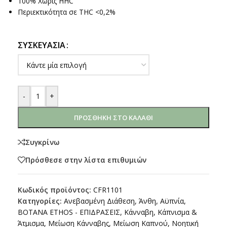
100% Χωρίς HHC
Περιεκτικότητα σε THC <0,2%
ΣΥΣΚΕΥΑΣΊΑ
-
+
ΠΡΟΣΘΉΚΗ ΣΤΟ ΚΑΛΆΘΙ
Συγκρίνω
Πρόσθεσε στην λίστα επιθυμιών
Κωδικός προϊόντος:
CFR1101
Κατηγορίες:
Ανεβασμένη Διάθεση
,
Άνθη
,
Αϋπνία
,
ΒΟΤΑΝΑ ETHOS - ΕΠΙΔΡΑΣΕΙΣ
,
Κάνναβη
,
Κάπνισμα &
Άτμισμα
,
Μείωση Κάνναβης
,
Μείωση Καπνού
,
Νοητική