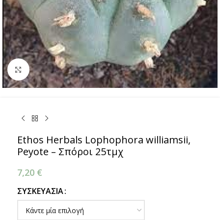
Κάντε κλικ για μεγέθυνση
Ethos Herbals Lophophora williamsii,
Peyote – Σπόροι 25τμχ
7,20
€
ΣΥΣΚΕΥΑΣΊΑ