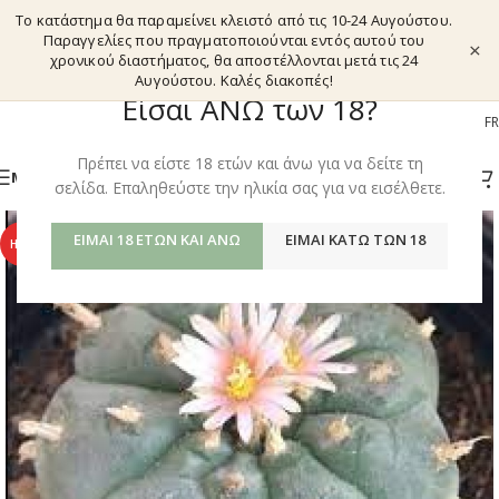
Το κατάστημα θα παραμείνει κλειστό από τις 10-24 Αυγούστου.
Παραγγελίες που πραγματοποιούνται εντός αυτού του
×
χρονικού διαστήματος, θα αποστέλλονται μετά τις 24
Αυγούστου. Καλές διακοπές!
Είσαι ΑΝΩ των 18?
EL
EN
DE
FR
Πρέπει να είστε 18 ετών και άνω για να δείτε τη
ΜΕΝΟΎ
σελίδα. Επαληθεύστε την ηλικία σας για να εισέλθετε.
ΕΊΜΑΙ 18 ΕΤΏΝ ΚΑΙ ΆΝΩ
ΕΊΜΑΙ ΚΆΤΩ ΤΩΝ 18
HOT