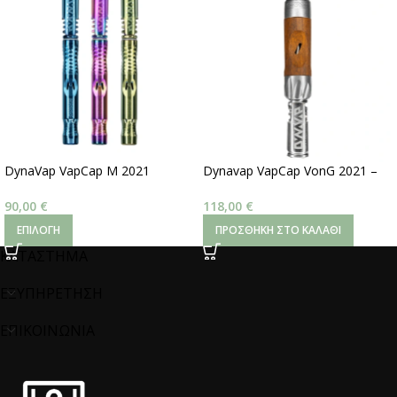
DynaVap VapCap M 2021
Dynavap VapCap VonG 2021 –
Coloured vaporizer
DynaVap
90,00
€
118,00
€
ΕΠΙΛΟΓΉ
ΠΡΟΣΘΉΚΗ ΣΤΟ ΚΑΛΆΘΙ
ΚΑΤΑΣΤΗΜΑ
ΕΞΥΠΗΡΕΤΗΣΗ
ΕΠΙΚΟΙΝΩΝΙΑ