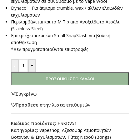
εκχυλισμάτων σε συνδυασμό με το Vape Wool
Dynacoil : Για άτμισμα crumble, wax / άλλων ελαιωδών
εκχυλισμάτων
Περιλαμβάνεται και το M Tip από Ανοξείδωτο Ατσάλι
(Stainless Steel)
Εμπεριέχεται και ένα Small SnapStash για βολική
αποθήκευση
*Δεν πραγματοποιούνται επιστροφές
-
+
ΠΡΟΣΘΉΚΗ ΣΤΟ ΚΑΛΆΘΙ
Συγκρίνω
Πρόσθεσε στην λίστα επιθυμιών
Κωδικός προϊόντος:
HSKDV51
Κατηγορίες:
Vapeshop
,
Αξεσουάρ Ατμοποιητών
Βοτάνων & Εκχυλισμάτων
,
Πίπες Νερού (Bongs)