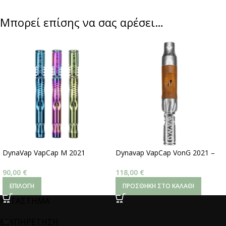
Μπορεί επίσης να σας αρέσει…
DynaVap VapCap M 2021
Dynavap VapCap VonG 2021 –
Coloured vaporizer
DynaVap
90,00
€
118,00
€
ΕΠΙΛΟΓΉ
ΠΡΟΣΘΉΚΗ ΣΤΟ ΚΑΛΆΘΙ
ΚΑΤΑΣΤΗΜΑ
ΕΞΥΠΗΡΕΤΗΣΗ