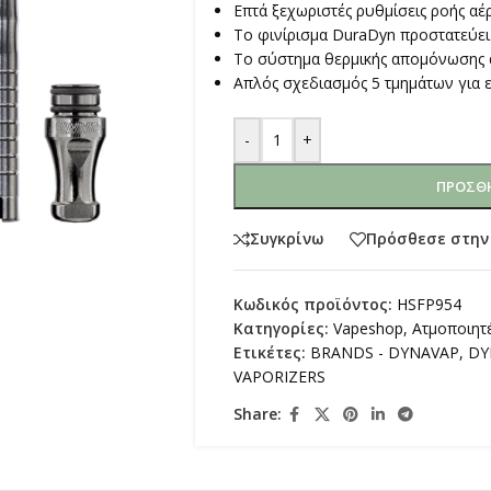
Επτά ξεχωριστές ρυθμίσεις ροής αέ
Το φινίρισμα DuraDyn προστατεύει 
Το σύστημα θερμικής απομόνωσης α
Απλός σχεδιασμός 5 τμημάτων για 
-
+
ΠΡΟΣΘΉ
Συγκρίνω
Πρόσθεσε στην
Κωδικός προϊόντος:
HSFP954
Κατηγορίες:
Vapeshop
,
Ατμοποιητ
Ετικέτες:
BRANDS - DYNAVAP
,
DY
VAPORIZERS
Share: