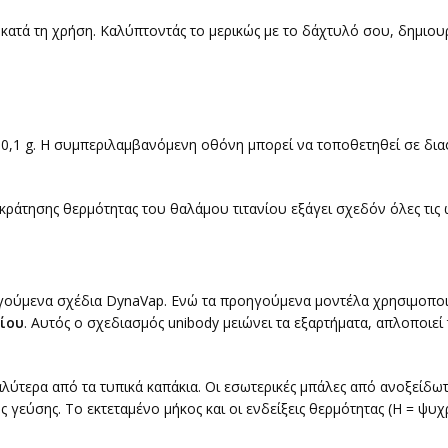
 κατά τη χρήση. Καλύπτοντάς το μερικώς με το δάχτυλό σου, δημιου
0,1 g. Η συμπεριλαμβανόμενη οθόνη μπορεί να τοποθετηθεί σε δια
κράτησης θερμότητας του θαλάμου τιτανίου εξάγει σχεδόν όλες τις 
ηγούμενα σχέδια DynaVap. Ενώ τα προηγούμενα μοντέλα χρησιμοποιο
νίου
. Αυτός ο σχεδιασμός unibody μειώνει τα εξαρτήματα, απλοποιεί
αλύτερα από τα τυπικά καπάκια. Οι εσωτερικές μπάλες από ανοξείδω
ς γεύσης. Το εκτεταμένο μήκος και οι ενδείξεις θερμότητας (H = ψυ