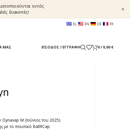
γματοποιούνται εντός
×
λές διακοπές!
EL
EN
DE
FR
Α ΜΑΣ
ΕΊΣΟΔΟΣ / ΕΓΓΡΑΦΉ
0
/
0,00
€
yn
 Dynavap M (Ιούνιος του 2025)
ς με το ποιοτικό BallRCap.