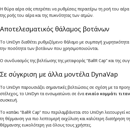
Η θύρα αέρα σάς επιτρέπει να ρυθμίσεις περαιτέρω τη ροή του αέρα
της ροής του αέρα και της πυκνότητας των ατμών.
Αποτελεσματικός θάλαμος βοτάνων
Το UniDyn διαθέτει ρυθμιζόμενο θάλαμο με συμπαγή χωρητικότητα 
την ποσότητα των βοτάνων που χρησιμοποιούνται.
Ο συνδυασμός της βελτίωσης της μεταφοράς “BallR Cap” και της συγ
Σε σύγκριση με άλλα μοντέλα DynaVap
Το UniDyn παρουσιάζει σημαντικές βελτιώσεις σε σχέση με τα προ
στέλεχος, το UniDyn τα ενσωματώνει σε ένα
ενιαίο κομμάτι τιτα
συσκευή.
Το καπάκι “BallR Cap” που περιλαμβάνεται στο UniDyn λειτουργεί κ
τη θέρμανση για πιο λεπτομερή εκχύλιση και καλύτερη διατήρηση τη
θέρμανσης ευκολότερη για όλους τους χρήστες.